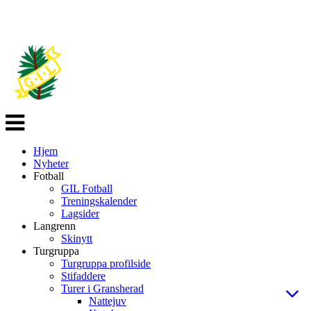
Veksle
navigasjon
Hjem
Nyheter
Fotball
GIL Fotball
Treningskalender
Lagsider
Langrenn
Skinytt
Turgruppa
Turgruppa profilside
Stifaddere
Turer i Gransherad
Nattejuv