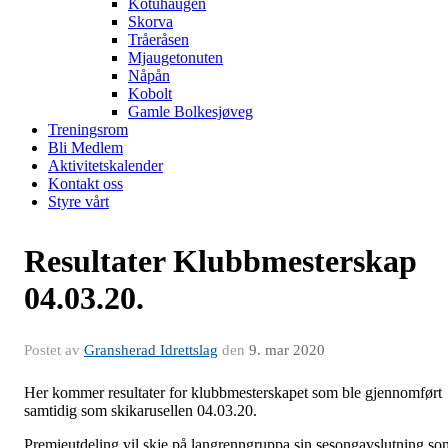
Kotuhaugen
Skorva
Tråeråsen
Mjaugetonuten
Nåpån
Kobolt
Gamle Bolkesjøveg
Treningsrom
Bli Medlem
Aktivitetskalender
Kontakt oss
Styre vårt
Resultater Klubbmesterskap
04.03.20.
Postet av
Gransherad Idrettslag
den
9. mar 2020
Her kommer resultater for klubbmesterskapet som ble gjennomført
samtidig som skikarusellen 04.03.20.
Premieutdeling vil skje på langrenngruppa sin sesongavslutning so