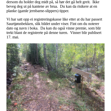
dersom du holder deg midt på, så bør det gå helt greit. Ikke
beveg deg ut på kantene av brua. Du kan da risikere at en
planke (gamle jernbarne-slippers) tipper.
Vi har satt opp ei registreringskasse like etter at du har passert
Saurtjønnbekken, slik bildet under viser. Fint om du noterer
dato og navn i boka. Da kan du også vinne premie, som blir
trekt blant de registrerte på denne turen. Vinner blir publisert
17. mai.