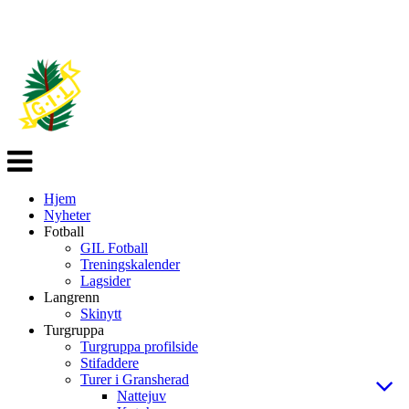
Veksle
navigasjon
Hjem
Nyheter
Fotball
GIL Fotball
Treningskalender
Lagsider
Langrenn
Skinytt
Turgruppa
Turgruppa profilside
Stifaddere
Turer i Gransherad
Nattejuv