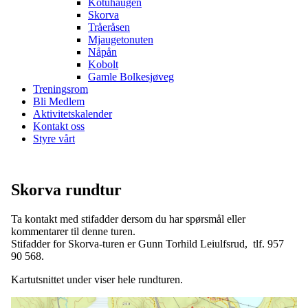
Kotuhaugen
Skorva
Tråeråsen
Mjaugetonuten
Nåpån
Kobolt
Gamle Bolkesjøveg
Treningsrom
Bli Medlem
Aktivitetskalender
Kontakt oss
Styre vårt
Skorva rundtur
Ta kontakt med stifadder dersom du har spørsmål eller
kommentarer til denne turen.
Stifadder for Skorva-turen er Gunn Torhild Leiulfsrud, tlf. 957
90 568.
Kartutsnittet under viser hele rundturen.