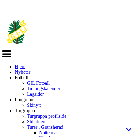
Veksle
navigasjon
Hjem
Nyheter
Fotball
GIL Fotball
Treningskalender
Lagsider
Langrenn
Skinytt
Turgruppa
Turgruppa profilside
Stifaddere
Turer i Gransherad
Nattejuv