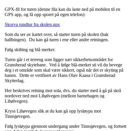
GPX-fil for turen (denne fila kan du laste ned på mobilen til en
GPS app, og få opp sporet på egen telefon):
Skorva rundtur fra skolen.gpx
Som du ser av kartet over, så starter turen på skolen (bak
ballbingen). Du kan gå turen i ene eller andre retningen.
Følg skilting og blå merker.
Turen går i et terreng som ligger nær sikkerhetsområdet for
Gransherad skytebane. Ved å følge blå-merket sti vil du bevege
deg i et område som skal være sikkert, også når det er skyting på
banen. Dette er verifisert av Hans Olav Kaasa i Gransherad
Skytterlag.
Her beskrives retning mot sola, dvs. du starter med å gå på skrå
nordover ned mot Lihølvegen (mellom barnehagen og
Lihølvegen).
Kryss Lihøvegen slik at du kan gå opp lysløypa mot
Tinnsjøvegen.
Følg lysløypa gjennom undergang under Tinnsjøvegen, og fortsett