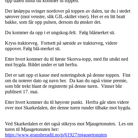
opp dalen inntil du kommer til toppen.
Der løsløypa svinger nordover på toppen av dalen, tar du i stedet
sørover (mot venstre, slik GIL-skiltet viser). Her er en litt bratt
bakke, som får opp pulsen, dersom du ønsker det.
Du kommer da opp i et ungskog-felt. Følg blåmerket sti.
Kryss traktorveg. Fortsett på sørside av traktorveg, videre
oppover. Følg blå-merket sti.
Etter hvert kommer du til første Skorva-topp, med fin utsikt ned
mot bygda. Bildet under er tatt herfra.
Det er satt opp ei kasse med noteringsbok på denne toppen. Fint
om du noterer dato og navn her. Da kan du også vinne premie,
som blir trekt blant de registrerte på denne turen. Vinner blir
publisert 17. mai.
Etter hvert kommer du til høyeste punkt. Herfra går stien videre
over mot Skarkedalen, der denne turen runder tilbake mot bygda.
Ved Skarkedalen er det også stikryss mot Mjaugetonuten. Les om
turen til Mjaugetonuten her:
https://www.gransheradil.no/p/61927/mjaugetonuten