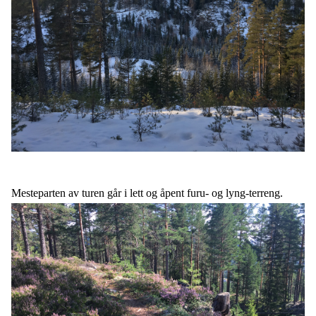
Mesteparten av turen går i lett og åpent furu- og lyng-terreng.