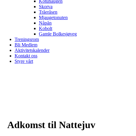
Kotuhaugen
Skorva
Tråeråsen
Mjaugetonuten
Nåpån
Kobolt
Gamle Bolkesjøveg
Treningsrom
Bli Medlem
Aktivitetskalender
Kontakt oss
Styre vårt
Adkomst til Nattejuv