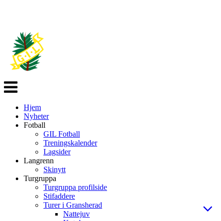
Veksle
navigasjon
Hjem
Nyheter
Fotball
GIL Fotball
Treningskalender
Lagsider
Langrenn
Skinytt
Turgruppa
Turgruppa profilside
Stifaddere
Turer i Gransherad
Nattejuv