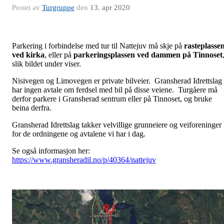
Postet av
Turgruppe
den
13. apr 2020
Parkering i forbindelse med tur til Nattejuv må skje på
rasteplasse
ved kirka
, eller på
parkeringsplassen ved dammen på Tinnoset
slik bildet under viser.
Nisivegen og Limovegen er private bilveier. Gransherad Idrettslag
har ingen avtale om ferdsel med bil på disse veiene. Turgåere må
derfor parkere i Gransherad sentrum eller på Tinnoset, og bruke
beina derfra.
Gransherad Idrettslag takker velvillige grunneiere og veiforeninger
for de ordningene og avtalene vi har i dag.
Se også informasjon her:
https://www.gransheradil.no/p/40364/nattejuv