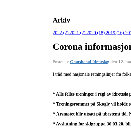
Arkiv
2022 (2)
2021 (2)
2020 (18)
2019 (16)
20
Corona informasjo
Postet av
Gransherad Idrettslag
den
12. ma
I tråd med nasjonale retningslinjer fra fo
* Alle felles treninger i regi av idrettsl
* Treningsrommet på Skogly vil holde st
* Årsmøtet blir utsatt på ubestemt tid. 
* Avslutning for skigruppa 30.03.20. bli