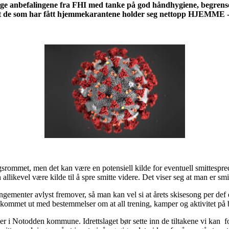
ølge anbefalingene fra FHI med tanke på god håndhygiene, begrens
 de som har fått hjemmekarantene holder seg nettopp HJEMME - 
ngsrommet, men det kan være en potensiell kilde for eventuell smittespr
 allikevel være kilde til å spre smitte videre. Det viser seg at man er 
angementer avlyst fremover, så man kan vel si at årets skisesong per def 
kommet ut med bestemmelser om at all trening, kamper og aktivitet på b
ler i Notodden kommune. Idrettslaget bør sette inn de tiltakene vi kan fo