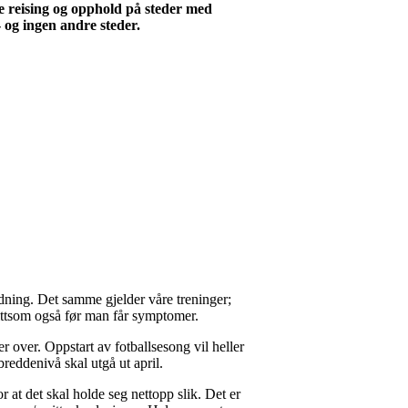
e reising og opphold på steder med
og ingen andre steder.
edning. Det samme gjelder våre treninger;
smittsom også før man får symptomer.
er over. Oppstart av fotballsesong vil heller
reddenivå skal utgå ut april.
r at det skal holde seg nettopp slik. Det er