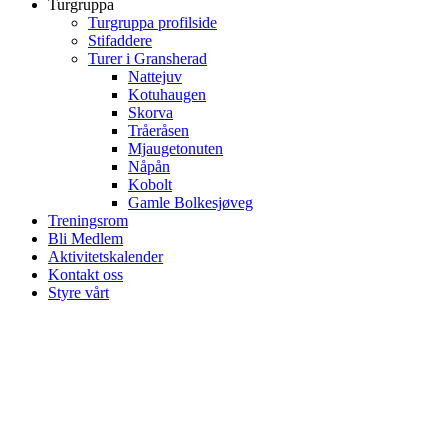
Turgruppa
Turgruppa profilside
Stifaddere
Turer i Gransherad
Nattejuv
Kotuhaugen
Skorva
Tråeråsen
Mjaugetonuten
Nåpån
Kobolt
Gamle Bolkesjøveg
Treningsrom
Bli Medlem
Aktivitetskalender
Kontakt oss
Styre vårt