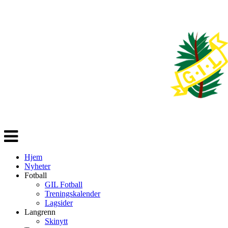
Veksle
navigasjon
Hjem
Nyheter
Fotball
GIL Fotball
Treningskalender
Lagsider
Langrenn
Skinytt