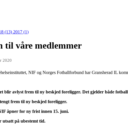
18 (13)
2017 (1)
n til våre medlemmer
r 2020
lkehelseinstituttet, NIF og Norges Fotballforbund har Gransherad IL komm
aget blir avlyst frem til ny beskjed foreligger. Det gjelder både fotba
engt frem til ny beskjed foreligger.
NIF åpner for ny frist innen 15. juni.
r utsatt på ubestemt tid.