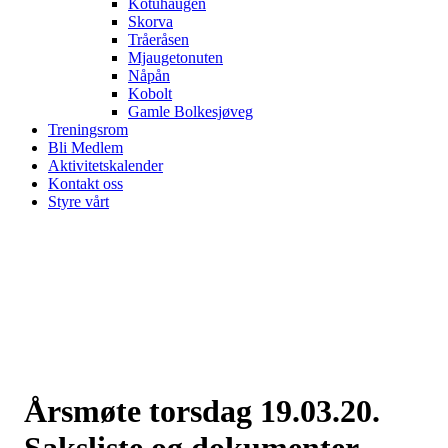
Kotuhaugen
Skorva
Tråeråsen
Mjaugetonuten
Nåpån
Kobolt
Gamle Bolkesjøveg
Treningsrom
Bli Medlem
Aktivitetskalender
Kontakt oss
Styre vårt
Årsmøte torsdag 19.03.20.
Saksliste og dokumenter.