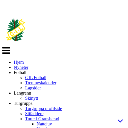
Veksle
navigasjon
Hjem
Nyheter
Fotball
GIL Fotball
Treningskalender
Lagsider
Langrenn
Skinytt
Turgruppa
Turgruppa profilside
Stifaddere
Turer i Gransherad
Nattejuv