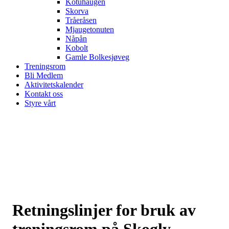
Kotuhaugen
Skorva
Tråeråsen
Mjaugetonuten
Nåpån
Kobolt
Gamle Bolkesjøveg
Treningsrom
Bli Medlem
Aktivitetskalender
Kontakt oss
Styre vårt
Retningslinjer for bruk av
treningsrom på Skogly