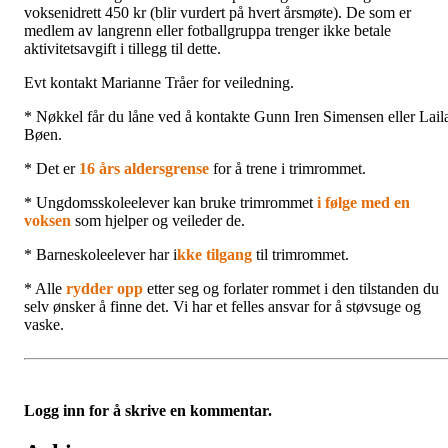
voksenidrett 450 kr (blir vurdert på hvert årsmøte). De som er
medlem av langrenn eller fotballgruppa trenger ikke betale
aktivitetsavgift i tillegg til dette.
Evt kontakt Marianne Tråer for veiledning.
* Nøkkel får du låne ved å kontakte Gunn Iren Simensen eller Lail
Bøen.
* Det er
16 års aldersgrense
for å trene i trimrommet.
* Ungdomsskoleelever kan bruke trimrommet
i følge med en
voksen
som hjelper og veileder de.
* Barneskoleelever har i
kke tilgang
til trimrommet.
* Alle
rydder opp
etter seg og forlater rommet i den tilstanden du
selv ønsker å finne det. Vi har et felles ansvar for å støvsuge og
vaske.
Logg inn for å skrive en kommentar.