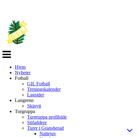
Veksle
navigasjon
Hjem
Nyheter
Fotball
GIL Fotball
Treningskalender
Lagsider
Langrenn
Skinytt
Turgruppa
Turgruppa profilside
Stifaddere
Turer i Gransherad
Nattejuv