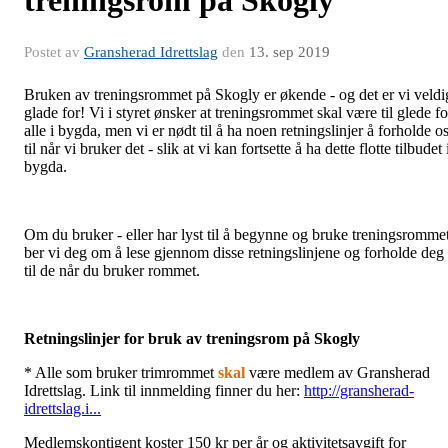
Postet av
Gransherad Idrettslag
den
13. sep 2019
Bruken av treningsrommet på Skogly er økende - og det er vi veldi
glade for! Vi i styret ønsker at treningsrommet skal være til glede fo
alle i bygda, men vi er nødt til å ha noen retningslinjer å forholde o
til når vi bruker det - slik at vi kan fortsette å ha dette flotte tilbudet 
bygda.
Om du bruker - eller har lyst til å begynne og bruke treningsromme
ber vi deg om å lese gjennom disse retningslinjene og forholde deg
til de når du bruker rommet.
Retningslinjer for bruk av treningsrom på Skogly
* Alle som bruker trimrommet
skal
være medlem av Gransherad
Idrettslag. Link til innmelding finner du her:
http://gransherad-
idrettslag.i...
Medlemskontigent koster 150 kr per år og aktivitetsavgift for