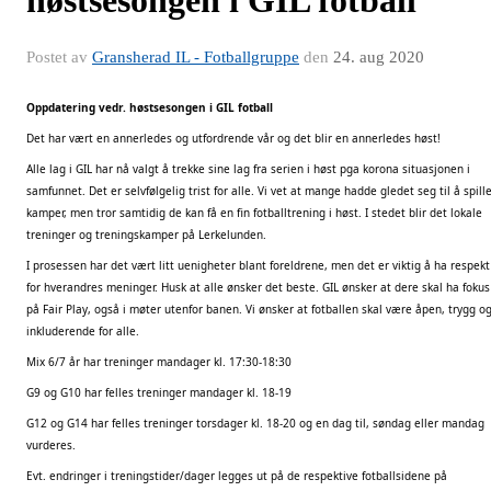
Postet av
Gransherad IL - Fotballgruppe
den
24. aug 2020
Oppdatering vedr. høstsesongen i GIL fotball
Det har vært en annerledes og utfordrende vår og det blir en annerledes høst!
Alle lag i GIL har nå valgt å trekke sine lag fra serien i høst pga korona situasjonen i
samfunnet. Det er selvfølgelig trist for alle. Vi vet at mange hadde gledet seg til å spill
kamper, men tror samtidig de kan få en fin fotballtrening i høst. I stedet blir det lokale
treninger og treningskamper på Lerkelunden.
I prosessen har det vært litt uenigheter blant foreldrene, men det er viktig å ha respekt
for hverandres meninger. Husk at alle ønsker det beste. GIL ønsker at dere skal ha fokus
på Fair Play, også i møter utenfor banen. Vi ønsker at fotballen skal være åpen, trygg o
inkluderende for alle.
Mix 6/7 år har treninger mandager kl. 17:30-18:30
G9 og G10 har felles treninger mandager kl. 18-19
G12 og G14 har felles treninger torsdager kl. 18-20 og en dag til, søndag eller mandag
vurderes.
Evt. endringer i treningstider/dager legges ut på de respektive fotballsidene på