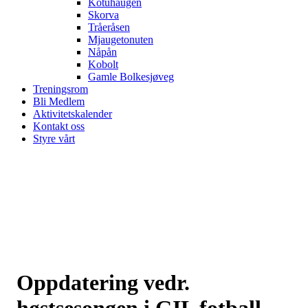
Kotuhaugen
Skorva
Tråeråsen
Mjaugetonuten
Nåpån
Kobolt
Gamle Bolkesjøveg
Treningsrom
Bli Medlem
Aktivitetskalender
Kontakt oss
Styre vårt
Oppdatering vedr.
høstsesongen i GIL fotball