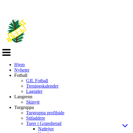
Veksle
navigasjon
Hjem
Nyheter
Fotball
GIL Fotball
Treningskalender
Lagsider
Langrenn
Skinytt
Turgruppa
Turgruppa profilside
Stifaddere
Turer i Gransherad
Nattejuv