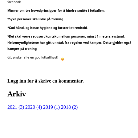
facebook.
Minner om tre hovedprinsipper for å hindre smitte i fotballen:
*Syke personer skal ikke på trening.
*God hånd- og hoste hygiene og forsterket renhold.
*Det skal være redusert kontakt mellom personer, minst 1 meters avstand.
Helsemyndighetene har gitt unntak fra regelen ved kamper. Dette gjelder også
kamper på trening
GIL ønsker alle en god fotballhøst!
Logg inn for å skrive en kommentar.
Arkiv
2021 (3)
2020 (4)
2019 (1)
2018 (2)