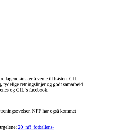
re lagene ønsker å vente til høsten. GIL
g, tydelige retningslinjer og godt samarbeid
uppenes og GIL´s facebook.
il treningsøvelser. NFF har også kommet
trgelene;
20_nff_fotballens-