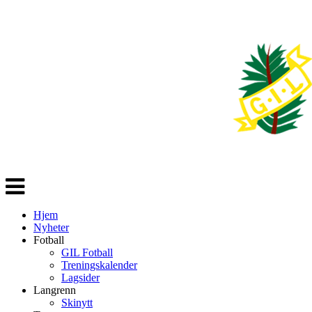
Veksle
navigasjon
Hjem
Nyheter
Fotball
GIL Fotball
Treningskalender
Lagsider
Langrenn
Skinytt