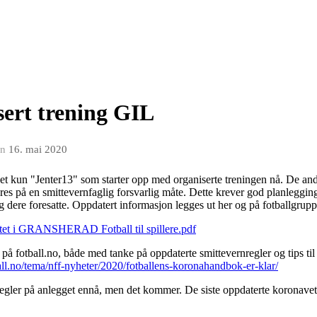
sert trening GIL
en
16. mai 2020
det kun "Jenter13" som starter opp med organiserte treningen nå. De and
øres på en smittevernfaglig forsvarlig måte. Dette krever god planleggin
t og dere foresatte. Oppdatert informasjon legges ut her og på fotballgr
itet i GRANSHERAD Fotball til spillere.pdf
på fotball.no, både med tanke på oppdaterte smittevernregler og tips t
ll.no/tema/nff-nyheter/2020/fotballens-koronahandbok-er-klar/
regler på anlegget ennå, men det kommer. De siste oppdaterte koronavet