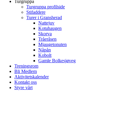
Turgruppa
Turgruppa profilside
Stifaddere
Turer i Gransherad
Nattejuv
Kotuhaugen
Skorva
Tråeråsen
Mjaugetonuten
Nåpån
Kobolt
Gamle Bolkesjøveg
Treningsrom
Bli Medlem
Aktivitetskalender
Kontakt oss
Styre vårt