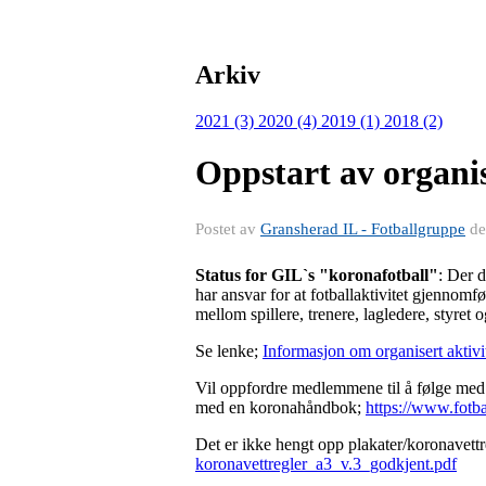
Arkiv
2021 (3)
2020 (4)
2019 (1)
2018 (2)
Oppstart av organi
Postet av
Gransherad IL - Fotballgruppe
d
Status for GIL`s "koronafotball"
: Der 
har ansvar for at fotballaktivitet gjennomf
mellom spillere, trenere, lagledere, styre
Se lenke;
Informasjon om organisert aktiv
Vil oppfordre medlemmene til å følge med 
med en koronahåndbok;
https://www.fotba
Det er ikke hengt opp plakater/koronavett
koronavettregler_a3_v.3_godkjent.pdf