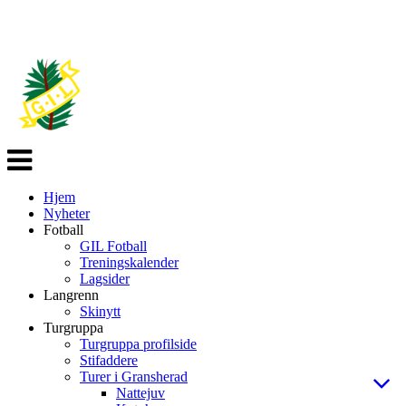
Veksle
navigasjon
Hjem
Nyheter
Fotball
GIL Fotball
Treningskalender
Lagsider
Langrenn
Skinytt
Turgruppa
Turgruppa profilside
Stifaddere
Turer i Gransherad
Nattejuv