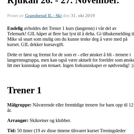
Postet av
Gransherad IL - Ski
den
31. okt 2019
Endelig
avholdes det Trener 1 kurs (langrenn) i vår del av
Telemark! GIL håper at flere har lyst til å delta. Gi tilbakemelding ti
Mike så snart som mulig om du kunne tenke deg å være med på
kurset. GIL dekker kursavgift.
Dette er først og fremst for de som er - eller ønsker å bli - trenere i
langrennsgruppa, men kan også være aktuelt for foreldre som ønsk
litt mer kunnskap om temaet. Ingen forkunnskaper er nødvendig! :
Trener 1
Målgruppe:
Nåværende eller fremtidige trenere for barn opp til 12
år.
Arrangør:
Skikretser og klubber.
Tid:
50 timer (19 av disse timene tilsvarer kurset Treningsleder