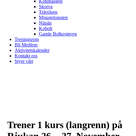
Kotuhaugen
Skorva
Tråeråsen
Mjaugetonuten
Nåpån
Kobolt
Gamle Bolkesjøveg
Treningsrom
Bli Medlem
Aktivitetskalender
Kontakt oss
Styre vårt
Trener 1 kurs (langrenn) på
Rjukan 26. - 27. November.