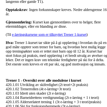
langrenn eller gamle T1).
Opptakskrav
: Ingen forkunnskaper kreves. Nedre aldersgrense 16
år.
Gjennomføring:
Kurset kan gjennomføres over to helger, flere
ettermiddager, eller en blanding av disse.
(Til
e-læringskursene som er tilknyttet Trener 1-kurset
)
Hva:
Trener 1-kurset tar sikte på å gi opplæring i hvordan du på en
god måte opptrer som trener for barn, og hvordan best mulig legge
opp treningsøkter som er rettet mot barn opp til 12 år. Kurset har
stort fokus på praksis, med opplæring i et bredt utvalg av øvelser o
leker. Det er ingen krav om tekniske ferdigheter på ski for å delta.
Det eneste som kreves er ett par ski, og god motivasjon og innsats.
Trener 1 - Oversikt over alle modulene i kurset
420.1.01 Utvikling av skiferdighet (2t teori+2t praksis)
420.1.02 Trenerrollen (4t e-læring+3t teori)
420.1.03 Idrett uten skader (2t e-læring)
420.1.04 Barneidrettens verdigrunnlag (2t e-læring + 1 t teori)
420.1.05 Aldersrelatert trening 1 (3t e-læring + 3 t teori/praksis)
420.1.06 Ski for funksjonshemmede (3t e-læring)