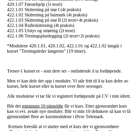
420.1.07 Førstehjelp (1t teori)
422.1.01 Skitrening på snø I (4t praksis)
422.1.02 Skitrening på barmark (4t praksis)
422.1.03 Skitrening på snø II (2t teori+4t praksis)
422.1.04 Rulleskitrening (4t praksis)
422.1.05 Utstyr og smøring (2t teori)
422.1.06 Treningsplanlegging (2t teori+2t praksis)
*Modulene 420.1.01, 420.1.02, 422.1.01 og 422.1.02 inngår i
kurset "Treningsleder langrenn" (19 timer).
Trener-1 kurset er - som dere ser - omfattende å ta fortløpende.
Men vi kan dele det opp i moduler. Vi står fritt til å ta kun deler av
kurset, hele kurset eller ta kurset over flere sesonger.
Alle modulene vi tar får vi registrert fortløpende på CV i min idrett.
Blir det
minimum 10 påmeldte
får vi kurs. Etter gjennomført kurs
kan vi evt. avtale nye moduler. Blir vi min 10 deltakere så kan vi få
gjennomført flere av kursmodulene i Øvre Telemark.
Kretsen foreslår at vi starter med et kurs der vi gjennomfører