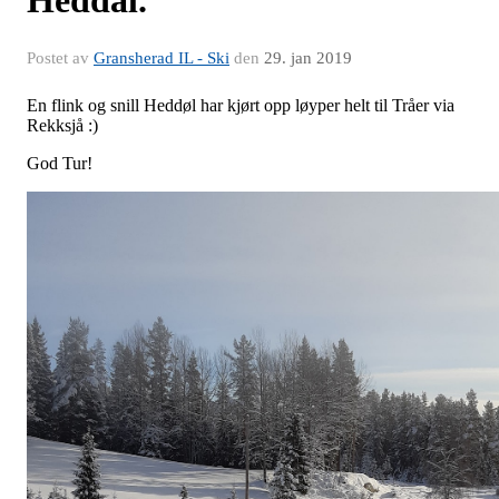
Postet av
Gransherad IL - Ski
den
29. jan 2019
En flink og snill Heddøl har kjørt opp løyper helt til Tråer via
Rekksjå :)
God Tur!