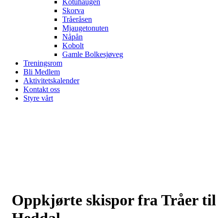
Kotuhaugen
Skorva
Tråeråsen
Mjaugetonuten
Nåpån
Kobolt
Gamle Bolkesjøveg
Treningsrom
Bli Medlem
Aktivitetskalender
Kontakt oss
Styre vårt
Oppkjørte skispor fra Tråer til
Heddal.