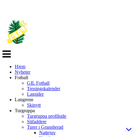
Veksle
navigasjon
Hjem
Nyheter
Fotball
GIL Fotball
Treningskalender
Lagsider
Langrenn
Skinytt
Turgruppa
Turgruppa profilside
Stifaddere
Turer i Gransherad
Nattejuv