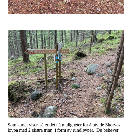
Som kartet viser, så er det nå muligheter for å utvide Skorva-
løypa med 2 ekstra trinn, i form av rundløyper. Du behøver