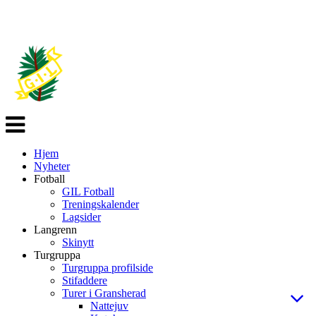
Veksle
navigasjon
Hjem
Nyheter
Fotball
GIL Fotball
Treningskalender
Lagsider
Langrenn
Skinytt
Turgruppa
Turgruppa profilside
Stifaddere
Turer i Gransherad
Nattejuv