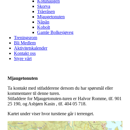
Kotuhaugen
Skorva
Tråeråsen
Mjaugetonuten
Nåpån
Kobolt
Gamle Bolkesjøveg
Treningsrom
Bli Medlem
Aktivitetskalender
Kontakt oss
Styre vårt
Mjaugetonuten
Ta kontakt med stifadderene dersom du har spørsmål eller
kommentarer til denne turen.
Stifaddere for Mjaugetonuten-turen er Halvor Romme, tlf. 901
25 190, og Asbjørn Kasin , tlf. 404 05 718.
Kartet under viser hvor turstiene går i terrenget.