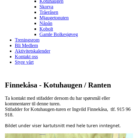
Kotuhaugen
Skorva
Tråeråsen
Mjaugetonuten
Nåpån
Kobolt
Gamle Bolkesjøveg
Treningsrom
Bli Medlem
Aktivitetskalender
Kontakt oss
Styre vårt
Finnekåsa - Kotuhaugen / Ranten
Ta kontakt med stifadder dersom du har spørsmål eller
kommentarer til denne turen.
Stifadder for Kotuhaugen-turen er Ingvild Finnekåsa, tlf. 915 96
918.
Bildet under viser kartutsnitt med hele turen inntegnet.