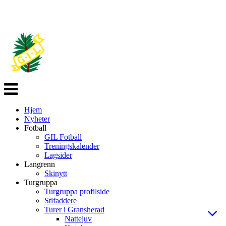
Veksle
navigasjon
Hjem
Nyheter
Fotball
GIL Fotball
Treningskalender
Lagsider
Langrenn
Skinytt
Turgruppa
Turgruppa profilside
Stifaddere
Turer i Gransherad
Nattejuv