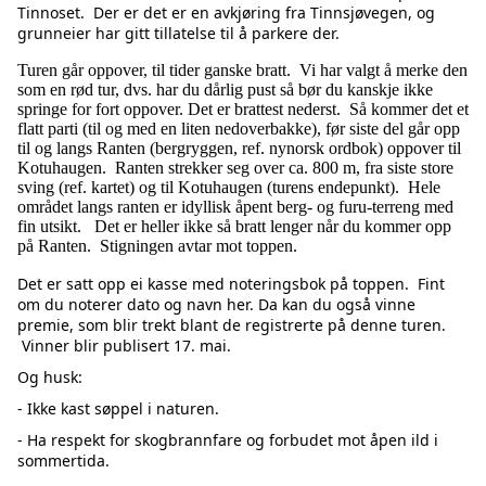
Tinnoset. Der er det er en avkjøring fra Tinnsjøvegen, og
grunneier har gitt tillatelse til å parkere der.
Turen går oppover, til tider ganske bratt. Vi har valgt å merke den
som en rød tur, dvs. har du dårlig pust så bør du kanskje ikke
springe for fort oppover. Det er brattest nederst. Så kommer det et
flatt parti (til og med en liten nedoverbakke), før siste del går opp
til og langs Ranten (bergryggen, ref. nynorsk ordbok) oppover til
Kotuhaugen. Ranten strekker seg over ca. 800 m, fra siste store
sving (ref. kartet) og til Kotuhaugen (turens endepunkt). Hele
området langs ranten er idyllisk åpent berg- og furu-terreng med
fin utsikt. Det er heller ikke så bratt lenger når du kommer opp
på Ranten. Stigningen avtar mot toppen.
Det er satt opp ei kasse med noteringsbok på toppen. Fint
om du noterer dato og navn her. Da kan du også vinne
premie, som blir trekt blant de registrerte på denne turen.
Vinner blir publisert 17. mai.
Og husk:
- Ikke kast søppel i naturen.
- Ha respekt for skogbrannfare og forbudet mot åpen ild i
sommertida.