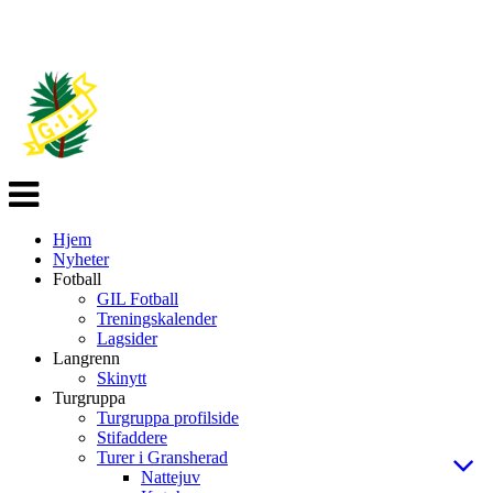
Veksle
navigasjon
Hjem
Nyheter
Fotball
GIL Fotball
Treningskalender
Lagsider
Langrenn
Skinytt
Turgruppa
Turgruppa profilside
Stifaddere
Turer i Gransherad
Nattejuv