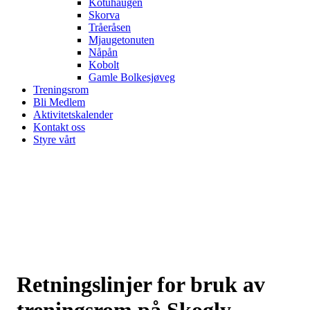
Kotuhaugen
Skorva
Tråeråsen
Mjaugetonuten
Nåpån
Kobolt
Gamle Bolkesjøveg
Treningsrom
Bli Medlem
Aktivitetskalender
Kontakt oss
Styre vårt
Retningslinjer for bruk av
treningsrom på Skogly