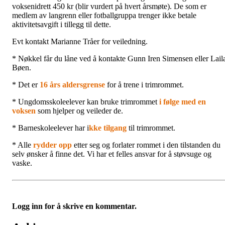
voksenidrett 450 kr (blir vurdert på hvert årsmøte). De som er
medlem av langrenn eller fotballgruppa trenger ikke betale
aktivitetsavgift i tillegg til dette.
Evt kontakt Marianne Tråer for veiledning.
* Nøkkel får du låne ved å kontakte Gunn Iren Simensen eller Lail
Bøen.
* Det er
16 års aldersgrense
for å trene i trimrommet.
* Ungdomsskoleelever kan bruke trimrommet
i følge med en
voksen
som hjelper og veileder de.
* Barneskoleelever har i
kke tilgang
til trimrommet.
* Alle
rydder opp
etter seg og forlater rommet i den tilstanden du
selv ønsker å finne det. Vi har et felles ansvar for å støvsuge og
vaske.
Logg inn for å skrive en kommentar.