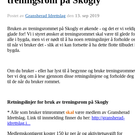
Postet av
Gransherad Idrettslag
den
13. sep 2019
Bruken av treningsrommet på Skogly er økende - og det er vi veldi
glade for! Vi i styret ønsker at treningsrommet skal være til glede fo
alle i bygda, men vi er nødt til å ha noen retningslinjer å forholde o
til når vi bruker det - slik at vi kan fortsette å ha dette flotte tilbudet 
bygda.
Om du bruker - eller har lyst til å begynne og bruke treningsromme
ber vi deg om å lese gjennom disse retningslinjene og forholde deg
til de når du bruker rommet.
Retningslinjer for bruk av treningsrom på Skogly
* Alle som bruker trimrommet
skal
være medlem av Gransherad
Idrettslag. Link til innmelding finner du her:
http://gransherad-
idrettslag.i...
Medlemskontigent koster 150 kr per år og aktivitetsavgift for